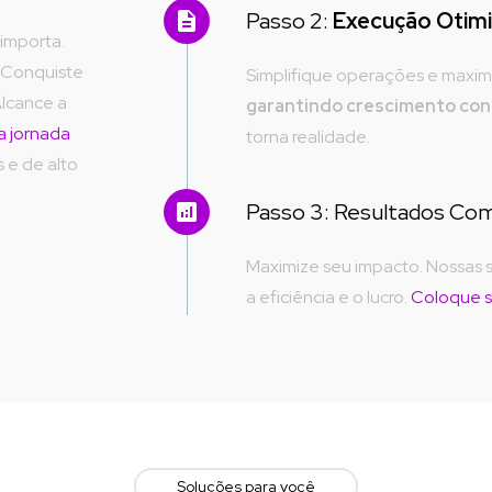
Passo 2: 
Execução Otim
importa. 
 Conquiste 
lcance a 
garantindo crescimento con
a jornada 
torna realidade.
e de alto 
Passo 3: Resultados Com
Maximize seu impacto. Nossas s
a eficiência e o lucro. 
Coloque s
Soluções para você