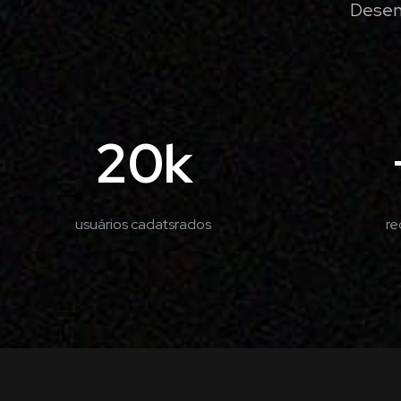
Desenv
20k
usuários cadatsrados
re