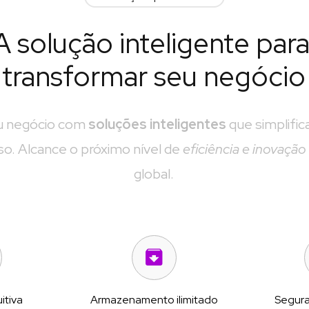
A solução inteligente para
transformar seu negócio
 negócio com 
soluções inteligentes
 que simplifi
o. Alcance o próximo nível de 
eficiência e inovação
global.
Segura
uitiva
Armazenamento ilimitado