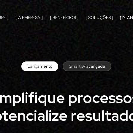
BRE ]
[ A EMPRESA ]
[ BENEFÍCIOS ]
[ SOLUÇÕES ]
[ PLAN
Lançamento
Smart IA avançada
implifique processos
tencialize resultad