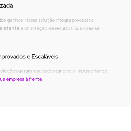
izada
Simplifique operações e maximize ganhos. Nossa solução integra processos, 
sistente
 e otimização de recursos. Sua visão se 
provados e Escaláveis
oluções geram resultados tangíveis, impulsionando 
ua empresa à frente
.