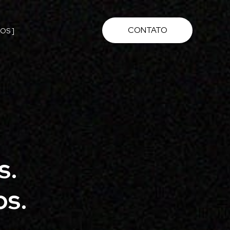
CONTATO
OS ]
. 
os.