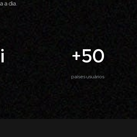
 a dia.
+50
i
países usuários