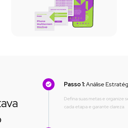
Passo 1:
 Análise Estraté
ava 
Defina suas metas e organize 
cada etapa e garante clareza.
o