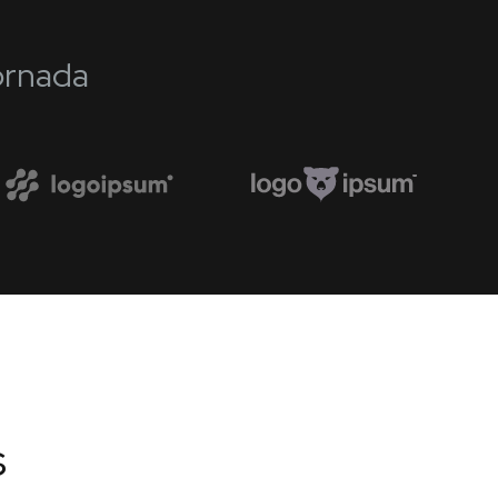
ornada
s