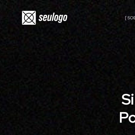
[ SO
S
Po